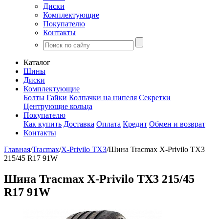
Диски
Комплектующие
Покупателю
Контакты
Каталог
Шины
Диски
Комплектующие
Болты
Гайки
Колпачки на нипеля
Секретки
Центрующие кольца
Покупателю
Как купить
Доставка
Оплата
Кредит
Обмен и возврат
Контакты
Главная
/
Tracmax
/
X-Privilo TX3
/
Шина Tracmax X-Privilo TX3
215/45 R17 91W
Шина Tracmax X-Privilo TX3 215/45
R17 91W