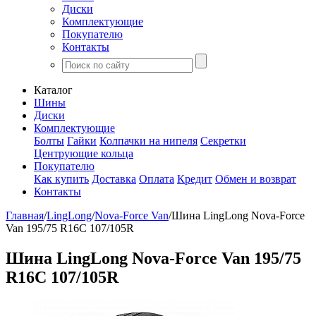
Диски
Комплектующие
Покупателю
Контакты
Каталог
Шины
Диски
Комплектующие
Болты
Гайки
Колпачки на нипеля
Секретки
Центрующие кольца
Покупателю
Как купить
Доставка
Оплата
Кредит
Обмен и возврат
Контакты
Главная
/
LingLong
/
Nova-Force Van
/
Шина LingLong Nova-Force
Van 195/75 R16C 107/105R
Шина LingLong Nova-Force Van 195/75
R16C 107/105R