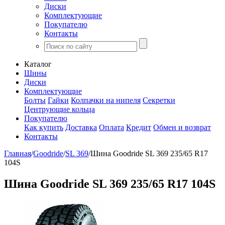
Диски
Комплектующие
Покупателю
Контакты
Каталог
Шины
Диски
Комплектующие
Болты
Гайки
Колпачки на нипеля
Секретки
Центрующие кольца
Покупателю
Как купить
Доставка
Оплата
Кредит
Обмен и возврат
Контакты
Главная
/
Goodride
/
SL 369
/
Шина Goodride SL 369 235/65 R17
104S
Шина Goodride SL 369 235/65 R17 104S