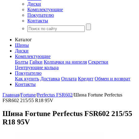
Диски
Комплектующие
Покупателю
Контакты
Каталог
Шины
Диски
Комплектующие
Болты
Гайки
Колпачки на нипеля
Секретки
Центрующие кольца
Покупателю
Как купить
Доставка
Оплата
Кредит
Обмен и возврат
Контакты
Главная
/
Fortune
/
Perfectus FSR602
/
Шина Fortune Perfectus
FSR602 215/55 R18 95V
Шина Fortune Perfectus FSR602 215/55
R18 95V